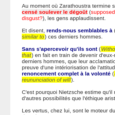
Au moment où Zarathoustra termine s
censé soulever le dégoût
(
supposed
disgust?
), les gens applaudissent.
Et disent,
rends-nous semblables à
similar to
) ces derniers hommes.
Sans s'apercevoir qu'ils sont
(
Witho
that
) en fait en train de devenir d'eu
derniers hommes, que leur acclamatio
preuve d'une intériorisation de l'attitu
renoncement complet à la volonté
(
reununciation of will
).
C'est pourquoi Nietzsche estime qu'il 
d'autres possibilités que l'éthique aris
Les vertus, chez lui, sont le moteur