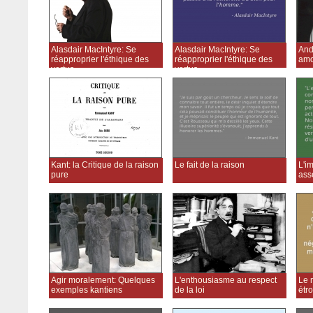
Alasdair MacIntyre: Se
Alasdair MacIntyre: Se
And
réapproprier l'éthique des
réapproprier l'éthique des
amo
vertus
vertus
Kant: la Critique de la raison
Le fait de la raison
L'i
pure
ass
Agir moralement: Quelques
L'enthousiasme au respect
Le m
exemples kantiens
de la loi
étro