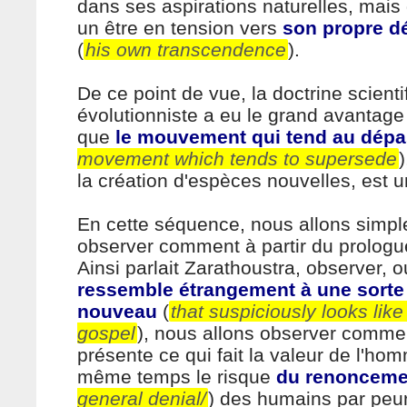
dans ses aspirations naturelles, mais q
un être en tension vers
son propre 
(
his own transcendence
).
De ce point de vue, la doctrine scienti
évolutionniste a eu le grand avantage
que
le mouvement qui tend au dép
movement which tends to supersede
)
la création d'espèces nouvelles, est un
En cette séquence, nous allons simp
observer comment à partir du prologu
Ainsi parlait Zarathoustra, observer,
ressemble étrangement à une sorte
nouveau
(
that suspiciously looks like
gospel
), nous allons observer comme
présente ce qui fait la valeur de l'ho
même temps le risque
du renonceme
general denial/
) des humains par peu