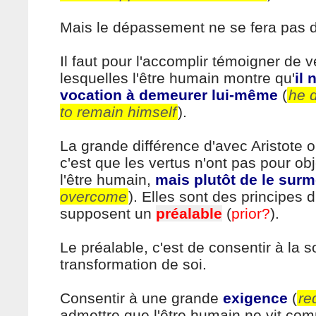
Mais le dépassement ne se fera pas 
Il faut pour l'accomplir témoigner de v
lesquelles l'être humain montre qu'
il 
vocation à demeurer lui-même
(
he 
to remain himself
).
La grande différence d'avec Aristote o
c'est que les vertus n'ont pas pour ob
l'être humain,
mais plutôt de le sur
overcome
). Elles sont des principes d
supposent un
préalable
(
prior?
).
Le préalable, c'est de consentir à la s
transformation de soi.
Consentir à une grande
exigence
(
re
admettre que l'être humain ne vit c