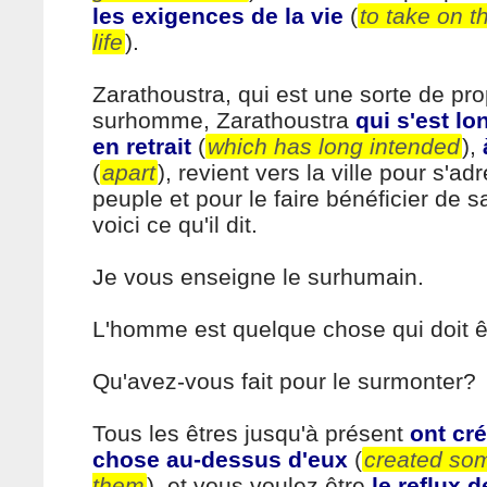
les exigences de la vie
(
to take on 
life
).
Zarathoustra, qui est une sorte de pr
surhomme, Zarathoustra
qui s'est l
en retrait
(
which has long intended
),
(
apart
), revient vers la ville pour s'ad
peuple et pour le faire bénéficier de 
voici ce qu'il dit.
Je vous enseigne le surhumain.
L'homme est quelque chose qui doit ê
Qu'avez-vous fait pour le surmonter?
Tous les êtres jusqu'à présent
ont cr
chose au-dessus d'eux
(
created so
them
), et vous voulez être
le reflux d