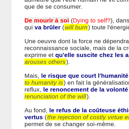
que de se consumer.
De mourir à soi
(
Dying to self?
), dan
qui
va brûler
(
will burn
) toute l'énerg
Une oeuvre dont la force ne dépendra
reconnaissance sociale, mais de la cré
exprime et
qu'elle suscite chez les 
arouses others
).
Mais,
le risque que court l'humanité
to humanity is
) en fait la généralisat
reflux,
le renoncement de la volonté
renunciation of the will
).
Au fond,
le refus de la coûteuse éth
vertus
(
the rejection of costly virtue e
permet de se changer soi-même.