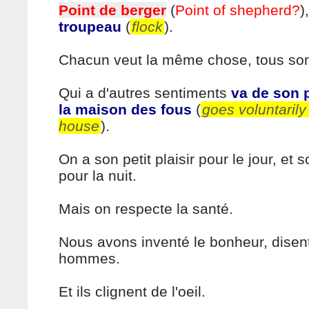
Point de berger
(
Point of shepherd?
)
troupeau
(
flock
).
Chacun veut la même chose, tous son
Qui a d'autres sentiments
va de son 
la maison des fous
(
goes voluntarily
house
).
On a son petit plaisir pour le jour, et so
pour la nuit.
Mais on respecte la santé.
Nous avons inventé le bonheur, disent
hommes.
Et ils clignent de l'oeil.