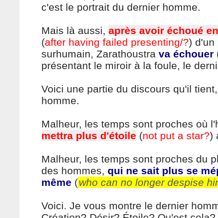
c'est le portrait du dernier homme.
Mais là aussi,
après avoir échoué en
(
after having failed presenting/?
) d'un
surhumain, Zarathoustra
va échouer
présentant le miroir à la foule, le der
Voici une partie du discours qu'il tient,
homme.
Malheur, les temps sont proches où 
mettra plus d'étoile
(
not put a star?
)
Malheur, les temps sont proches du p
des hommes,
qui ne sait plus se mép
même
(
who can no longer despise hi
Voici. Je vous montre le dernier ho
Création? Désir? Étoile? Qu'est cela?