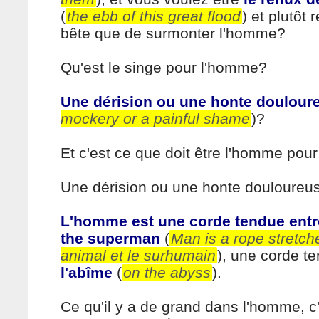
(
the ebb of this great flood
) et plutôt 
bête que de surmonter l'homme?
Qu'est le singe pour l'homme?
Une dérision ou une honte doulour
mockery or a painful shame
)?
Et c'est ce que doit être l'homme pou
Une dérision ou une honte douloureu
L'homme est une corde tendue entre
the superman
(
Man is a rope stretc
animal et le surhumain
), une corde t
l'abîme
(
on the abyss
).
Ce qu'il y a de grand dans l'homme, c'e