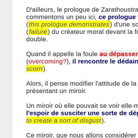
D'ailleurs, le prologue de Zarathoustr
commentons un peu ici,
ce prologue
(
this prologue demonstrates
) d'une s
(
failure
) du créateur moral devant la 
double.
Quand il appelle la foule
au dépasse
(
overcoming?
),
il rencontre le dédai
scorn
).
Alors, il pense modifier l'attitude de la
présentant un miroir.
Un miroir où elle pouvait se voir ell
l'espoir de susciter une sorte de d
to create a sort of disgust
).
Ce miroir, que nous allons considérer