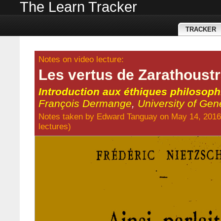
The Learn Tracker
TRACKER
Notes on video lecture:
Les vertus de Zarathoust
Introduction aux éthiques philosop
François Dermange
,
University of Ge
Notes taken by
Edward Tanguay
on May 14, 2016
lectures
)