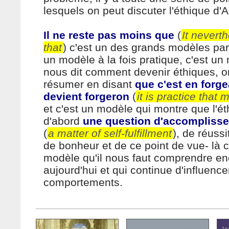
lesquels on peut discuter l'éthique d'A
Il ne reste pas moins que
(
It nevert
that
) c'est un des grands modèles par
un modèle à la fois pratique, c'est un
nous dit comment devenir éthiques, on
résumer en disant
que c'est en forg
devient forgeron
(
it is practice that
et c'est un modèle qui montre que l'ét
d'abord
une question d'accomplisse
(
a matter of self-fulfillment
), de réussi
de bonheur et de ce point de vue- là c
modèle qu'il nous faut comprendre en
aujourd'hui et qui continue d'influence
comportements.