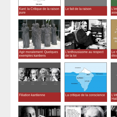
Kant: la Critique de la raison
Le fait de la raison
L'i
pure
ass
Agir moralement: Quelques
L'enthousiasme au respect
Le m
exemples kantiens
de la loi
étro
Filiation kantienne
La critique de la conscience
L’é
Hab