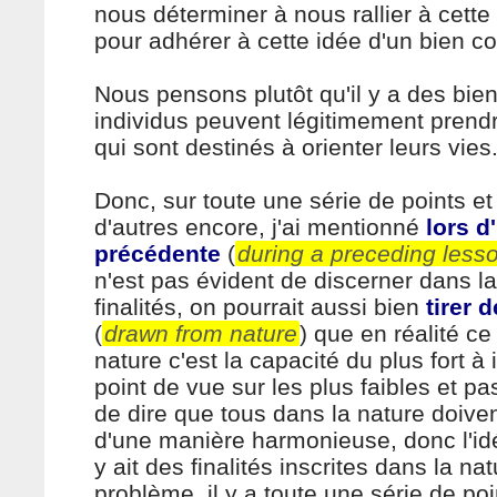
nous déterminer à nous rallier à cette
pour adhérer à cette idée d'un bien 
Nous pensons plutôt qu'il y a des bie
individus peuvent légitimement prendr
qui sont destinés à orienter leurs vies
Donc, sur toute une série de points et 
d'autres encore, j'ai mentionné
lors 
précédente
(
during a preceding less
n'est pas évident de discerner dans l
finalités, on pourrait aussi bien
tirer 
(
drawn from nature
) que en réalité ce 
nature c'est la capacité du plus fort 
point de vue sur les plus faibles et p
de dire que tous dans la nature doiven
d'une manière harmonieuse, donc l'id
y ait des finalités inscrites dans la nat
problème, il y a toute une série de poi