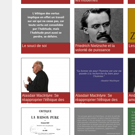
les modernes
Le souci de soi
Friedrich Nietzsche et la
Les
volonté de puissance
Alasdair MacIntyre: Se
Alasdair MacIntyre: Se
And
réapproprier l'éthique des
réapproprier l'éthique des
amo
vertus
vertus