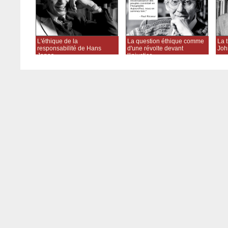
L'éthique de la
La question éthique comme
La t
responsabilité de Hans
d'une révolte devant
Joh
Jonas
l'injustice