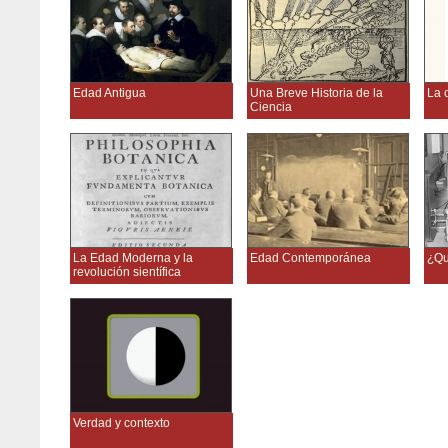
Edad Antigua
Una Breve Historia de la
La 
Ciencia
La Edad Moderna y la
Edad Contemporánea
¿Qu
revolución sientífica
Verdad y contexto