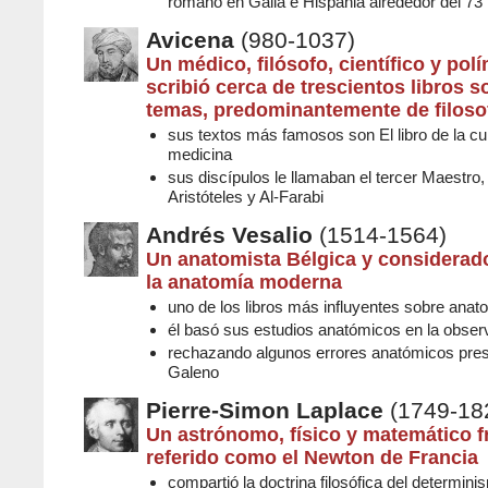
romano en Galia e Hispania alrededor del 73
Avicena
(980-1037)
Un médico, filósofo, científico y pol
scribió cerca de trescientos libros s
temas, predominantemente de filoso
sus textos más famosos son El libro de la cu
medicina
sus discípulos le llamaban el tercer Maestro
Aristóteles y Al-Farabi
Andrés Vesalio
(1514-1564)
Un anatomista Bélgica y considerad
la anatomía moderna
uno de los libros más influyentes sobre ana
él basó sus estudios anatómicos en la obser
rechazando algunos errores anatómicos pres
Galeno
Pierre-Simon Laplace
(1749-18
Un astrónomo, físico y matemático f
referido como el Newton de Francia
compartió la doctrina filosófica del determinis