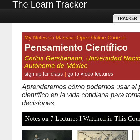
The Learn Tracker
TRACKER
My Notes on Massive Open Online Course:
Pensamiento Científico
Carlos Gershenson
,
Universidad Naci
Autónoma de México
sign up for class
|
go to video lectures
Aprenderemos cómo podemos usar el 
científico en la vida cotidiana para tom
decisiones.
Notes on 7 Lectures I Watched in This Cou