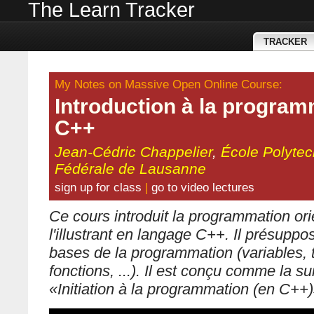
The Learn Tracker
TRACKER
My Notes on Massive Open Online Course:
Introduction à la program
C++
Jean-Cédric Chappelier
,
École Polyte
Fédérale de Lausanne
sign up for class
|
go to video lectures
Ce cours introduit la programmation ori
l'illustrant en langage C++. Il présupp
bases de la programmation (variables, 
fonctions, ...). Il est conçu comme la su
«Initiation à la programmation (en C++)