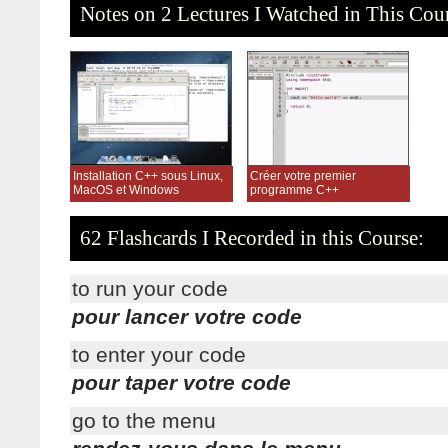
Notes on 2 Lectures I Watched in This Cou
Installation C++ sous Linux,
Créer votre premier
MacOS et Windows
programme C++
62 Flashcards I Recorded in this Course:
to run your code
pour lancer votre code
to enter your code
pour taper votre code
go to the menu