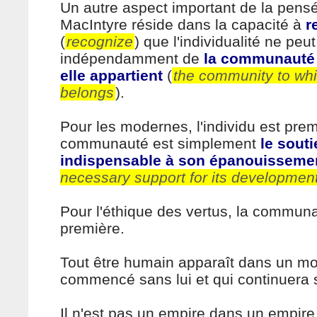
Un autre aspect important de la pens
MacIntyre réside dans la capacité à
r
(
recognize
) que l'individualité ne peut
indépendamment de
la communauté 
elle appartient
(
the community to wh
belongs
).
Pour les modernes, l'individu est premi
communauté est simplement
le souti
indispensable à son épanouisseme
necessary support for its developmen
Pour l'éthique des vertus, la commun
première.
Tout être humain apparaît dans un m
commencé sans lui et qui continuera s
Il n'est pas un empire dans un empir