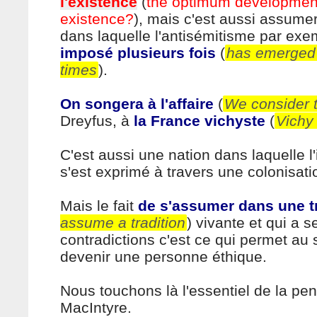
l'existence
(
the optimum developmen
existence?
), mais c'est aussi assumer
dans laquelle l'antisémitisme par ex
imposé plusieurs fois
(
has emerged 
times
).
On songera à l'affaire
(
We consider 
Dreyfus, à
la France vichyste
(
Vichy
C'est aussi une nation dans laquelle l
s'est exprimé à travers une colonisati
Mais le fait
de s'assumer dans une t
assume a tradition
) vivante et qui a s
contradictions c'est ce qui permet au 
devenir une personne éthique.
Nous touchons là l'essentiel de la pe
MacIntyre.