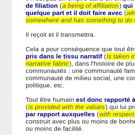
de filiation
(
a being of affiliation
)
qui 
quelque part et il doit faire avec
(
whi
somewhere and has something to do w
Il reçoit et il transmettra.
Cela a pour conséquence que tout êt
pris dans le tissu narratif
(
is taken i
narrative fabric
), dans l'histoire de pl
communautés : une communauté famil
communauté de milieu social, une c
politique, etc.
Tout être humain
est donc rapporté 
(
is provided with the values
) qui lui p
par rapport auxquelles
(
with respect
construit avec plus ou moins de bonh
ou moins de facilité.