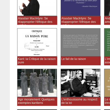
Alasdair MacIntyre: Se
Alasdair MacIntyre: Se
And
réapproprier l'éthique des
réapproprier l'éthique des
amo
vertus
vertus
Kant: la Critique de la raison
Le fait de la raison
L'i
pure
ass
Agir moralement: Quelques
L'enthousiasme au respect
Le m
exemples kantiens
de la loi
étro