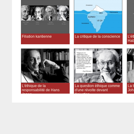
Filiation kantienne
La critique de la conscience
L’é
Hab
L'éthique de la
La question éthique comme
La t
responsabilité de Hans
d'une révolte devant
Joh
Jonas
l'injustice