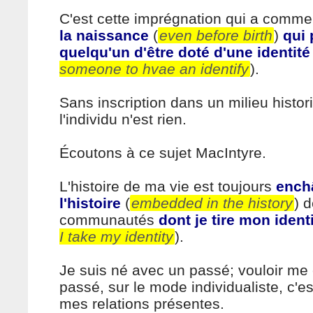
C'est cette imprégnation qui a comm
la naissance
(
even before birth
)
qui 
quelqu'un d'être doté d'une identité
someone to hvae an identify
).
Sans inscription dans un milieu histori
l'individu n'est rien.
Écoutons à ce sujet MacIntyre.
L'histoire de ma vie est toujours
ench
l'histoire
(
embedded in the history
) 
communautés
dont je tire mon ident
I take my identity
).
Je suis né avec un passé; vouloir me
passé, sur le mode individualiste, c'e
mes relations présentes.