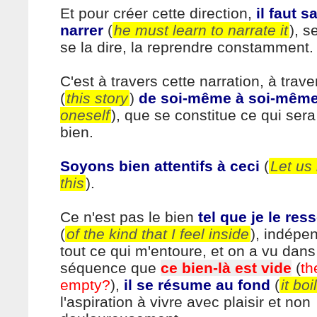
Et pour créer cette direction,
il faut s
narrer
(
he must learn to narrate it
), s
se la dire, la reprendre constamment.
C'est à travers cette narration, à trav
(
this story
)
de soi-même à soi-mêm
oneself
), que se constitue ce qui ser
bien.
Soyons bien attentifs à ceci
(
Let us 
this
).
Ce n'est pas le bien
tel que je le re
(
of the kind that I feel inside
), indép
tout ce qui m'entoure, et on a vu dan
séquence que
ce bien-là est vide
(
th
empty?
),
il se résume au fond
(
it bo
l'aspiration à vivre avec plaisir et non