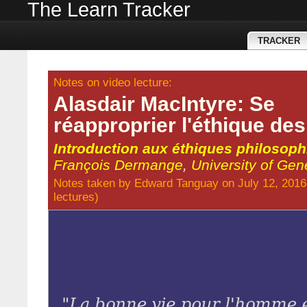
The Learn Tracker
TRACKER
Notes on video lecture:
Alasdair MacIntyre: Se
réapproprier l'éthique des
Introduction aux éthiques philosop
François Dermange
,
University of Ge
Notes taken by
Edward Tanguay
on July 12, 2016
lectures
)