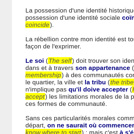
La possession d'une identité historiqu
possession d'une identité sociale
coï
coincide
).
La rébellion contre mon identité est t
façon de l'exprimer.
Le soi
(
The self
) doit trouver son ide
dans et à travers
son appartenance
(
membership
) à des communautés com
le quartier, la ville et
la tribu
(
the tribe
n'implique pas
qu'il doive accepter
(
accept
) les limitations morales de la p
ces formes de communauté.
Sans ces particularités morales comm
départ,
on ne saurait où commence
know where to start
) ; mais c'est
à s'