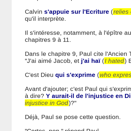
Calvin
s'appuie sur l'Ecriture
(
relies
qu'il interprète.
Il s'intéresse, notamment, à l'épître 
chapitres 9 à 11.
Dans le chapitre 9, Paul cite l'Ancien
"J'ai aimé Jacob, et
j'ai haï
(
I hated
) 
C'est Dieu
qui s'exprime
(
who expres
Avant d'ajouter; c'est Paul qui s'expri
à dire?
Y aurait-il de l'injustice en D
injustice in God
)?"
Déjà, Paul se pose cette question.
"Certes, non," répond Paul.