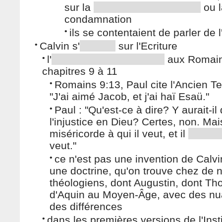
sur la
ou l
condamnation
•
ils se contentaient de parler de l
•
Calvin s'
sur l'Ecriture
•
l'
aux Romain
chapitres 9 à 11
•
Romains 9:13, Paul cite l'Ancien T
"J'ai aimé Jacob, et j'ai haï Esaü."
•
Paul : "Qu'est-ce à dire? Y aurait-il
l'injustice en Dieu? Certes, non. Mai
miséricorde à qui il veut, et il
veut."
•
ce n'est pas une invention de Calvi
une doctrine, qu'on trouve chez de
théologiens, dont Augustin, dont T
d'Aquin au Moyen-Âge, avec des nu
des différences
•
dans les premières versions de l'Insti