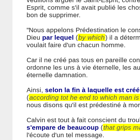
Esprit, comme s'il avait publié les chos
bon de supprimer.
"Nous appelons Prédestination le cons
Dieu
par lequel
(
by which
) il a déter
voulait faire d'un chacun homme.
Car il ne créé pas tous en pareille con
ordonne les uns à vie éternelle, les a
éternelle damnation.
Ainsi,
selon la fin à laquelle est cr
(
according tot he end to which man is
nous disons qu'il est prédestiné à mort
Calvin est tout à fait conscient du tro
s'empare de beaucoup
(
that grips 
l'écoute d'un tel message.