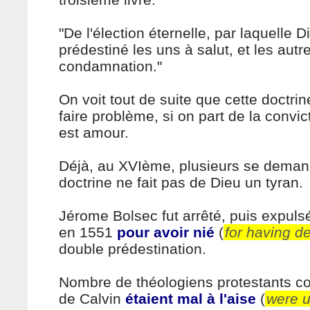
"De l'élection éternelle, par laquelle D
prédestiné les uns à salut, et les autr
condamnation."
On voit tout de suite que cette doctrin
faire problème, si on part de la convi
est amour.
Déjà, au XVIème, plusieurs se demand
doctrine ne fait pas de Dieu un tyran.
Jérome Bolsec fut arrêté, puis expul
en 1551
pour avoir nié
(
for having d
double prédestination.
Nombre de théologiens protestants c
de Calvin
étaient mal à l'aise
(
were u