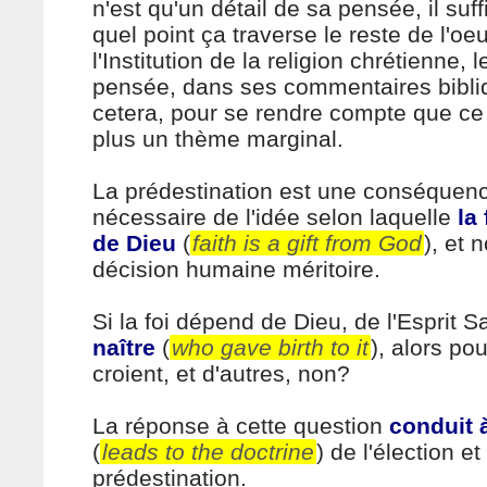
n'est qu'un détail de sa pensée, il suffi
quel point ça traverse le reste de l'oe
l'Institution de la religion chrétienne, 
pensée, dans ses commentaires bibli
cetera, pour se rendre compte que ce
plus un thème marginal.
La prédestination est une conséquenc
nécessaire de l'idée selon laquelle
la
de Dieu
(
faith is a gift from God
), et 
décision humaine méritoire.
Si la foi dépend de Dieu, de l'Esprit S
naître
(
who gave birth to it
), alors po
croient, et d'autres, non?
La réponse à cette question
conduit à
(
leads to the doctrine
) de l'élection et
prédestination.