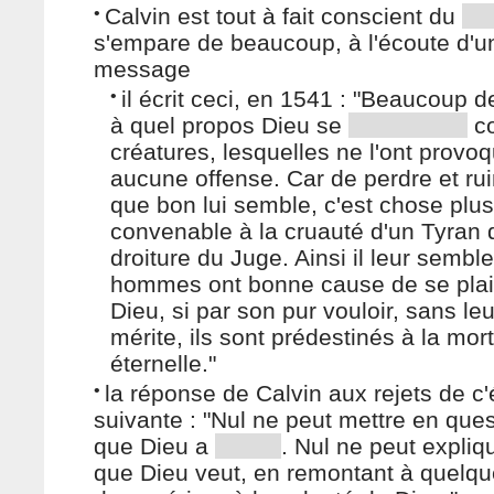
•
Calvin est tout à fait conscient du
s'empare de beaucoup, à l'écoute d'un
message
•
il écrit ceci, en 1541 : "Beaucoup
à quel propos Dieu se
co
créatures, lesquelles ne l'ont provo
aucune offense. Car de perdre et ru
que bon lui semble, c'est chose plus
convenable à la cruauté d'un Tyran q
droiture du Juge. Ainsi il leur sembl
hommes ont bonne cause de se plai
Dieu, si par son pur vouloir, sans le
mérite, ils sont prédestinés à la mort
éternelle."
•
la réponse de Calvin aux rejets de c'é
suivante : "Nul ne peut mettre en que
que Dieu a
. Nul ne peut expliq
que Dieu veut, en remontant à quelq