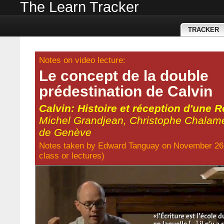
The Learn Tracker
TRACKER
Notes on video lecture:
Le concept de la double
prédestination de Calvin
Calvin: Histoire et réception d'une 
Michel Grandjean, Christophe Chalam
de Genève
Notes taken by
Edward Tanguay
on November 26
class
or
lectures
)