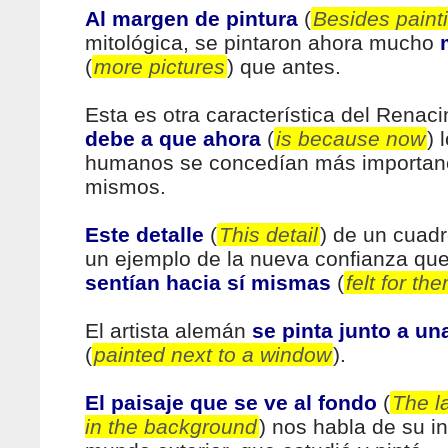
Al margen de pintura
(
Besides paint
mitológica, se pintaron ahora mucho
(
more pictures
) que antes.
Esta es otra característica del Renac
debe a que ahora
(
is because now
) 
humanos se concedían más importanc
mismos.
Este detalle
(
This detail
) de un cuad
un ejemplo de la nueva confianza que
sentían hacia sí mismas
(
felt for th
El artista alemán
se pinta junto a un
(
painted next to a window
).
El paisaje que se ve al fondo
(
The l
in the background
) nos habla de su in