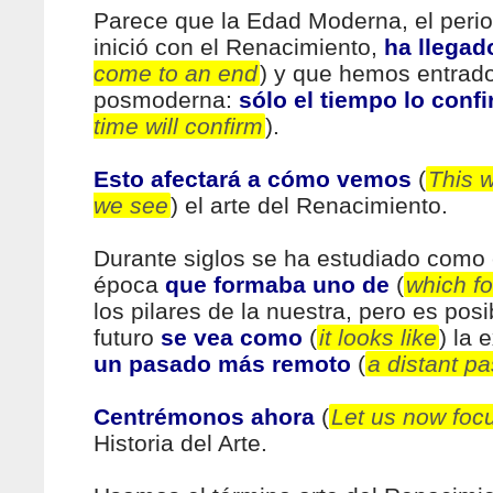
Parece que la Edad Moderna, el peri
inició con el Renacimiento,
ha llegado
come to an end
) y que hemos entrad
posmoderna:
sólo el tiempo lo conf
time will confirm
).
Esto afectará a cómo vemos
(
This w
we see
) el arte del Renacimiento.
Durante siglos se ha estudiado como 
época
que formaba uno de
(
which f
los pilares de la nuestra, pero es posi
futuro
se vea como
(
it looks like
) la 
un pasado más remoto
(
a distant pa
Centrémonos ahora
(
Let us now foc
Historia del Arte.