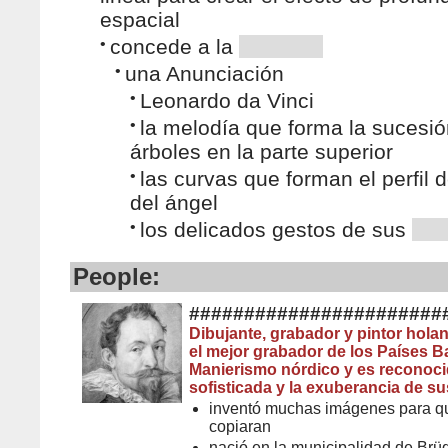
espacial
•
concede a la
•
una Anunciación
•
Leonardo da Vinci
•
la melodía que forma la sucesi
árboles en la parte superior
•
las curvas que forman el perfil d
del ángel
•
los delicados gestos de sus
People:
#######################
Dibujante, grabador y pintor hol
el mejor grabador de los Países B
Manierismo nórdico y es reconoci
sofisticada y la exuberancia de 
inventó muchas imágenes para qu
copiaran
nació en la municipalidad de Br