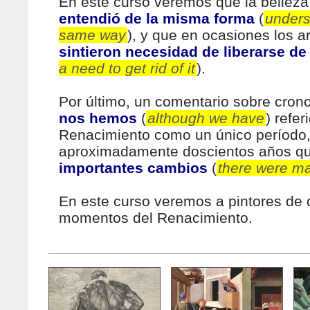
En este curso veremos que la bellez
entendió de la misma forma
(
unders
same way
), y que en ocasiones los a
sintieron necesidad de liberarse de 
a need to get rid of it
).
Por último, un comentario sobre cron
nos hemos
(
although we have
) refer
Renacimiento como un único período,
aproximadamente doscientos años q
importantes cambios
(
there were m
En este curso veremos a pintores de 
momentos del Renacimiento.