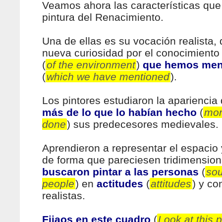
Veamos ahora las características que 
pintura del Renacimiento.
Una de ellas es su vocación realista, q
nueva curiosidad por el conocimient
(
of the environment
)
que hemos men
(
which we have mentioned
).
Los pintores estudiaron la apariencia
más de lo que lo habían hecho
(
mor
done
) sus predecesores medievales.
Aprendieron a representar el espacio 
de forma que pareciesen tridimension
buscaron pintar a las personas
(
sou
people
) en
actitudes
(
attitudes
) y co
realistas.
Fijaos en este cuadro
(
Look at this p