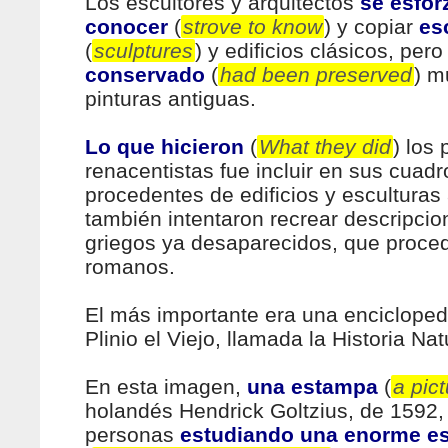
Los escultores y arquitectos
se esfor
conocer
(
strove to know
) y copiar
es
(
sculptures
) y edificios clásicos, per
conservado
(
had been preserved
) m
pinturas antiguas.
Lo que hicieron
(
What they did
) los 
renacentistas fue incluir en sus cuad
procedentes de edificios y esculturas 
también intentaron recrear descripci
griegos ya desaparecidos, que proced
romanos.
El más importante era una enciclopedi
Plinio el Viejo, llamada la Historia Nat
En esta imagen,
una estampa
(
a pic
holandés Hendrick Goltzius, de 1592
personas
estudiando una enorme es