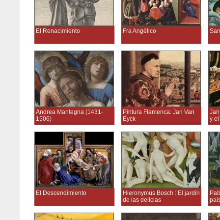
El Renacimiento
Fra Angélico
Sand
Andrea Mantegna (1431-
Pintura Flamenca: Jan Van
Jan
1506)
Eyck
y el
El Descendimiento
Hieronymus Bosch : El jardín
Pati
de las delicias
pai