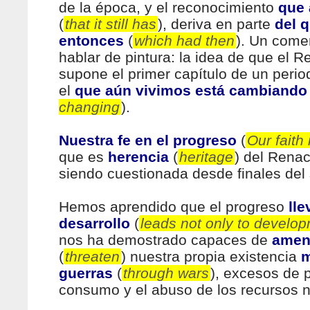
de la época, y el reconocimiento
que 
(
that it still has
), deriva en parte
del 
entonces
(
which had then
). Un come
hablar de pintura: la idea de que el 
supone el primer capítulo de un perio
el
que aún vivimos está cambiando
changing
).
Nuestra fe en el progreso
(
Our faith
que es
herencia
(
heritage
) del Renac
siendo cuestionada desde finales del 
Hemos aprendido que el progreso
lle
desarrollo
(
leads not only to develo
nos ha demostrado capaces de
amen
(
threaten
) nuestra propia existencia
m
guerras
(
through wars
), excesos de 
consumo y el abuso de los recursos n