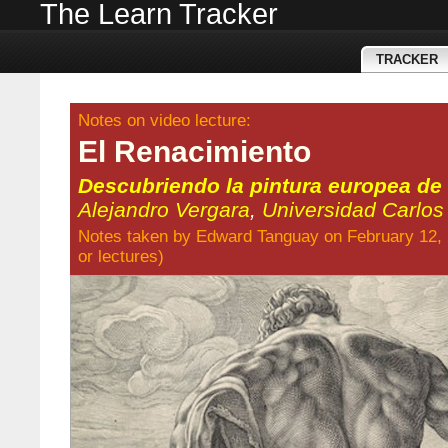
The Learn Tracker
TRACKER
Notes on video lecture:
El Renacimiento
Descubriendo la pintura europea de
Alejandro Vergara
,
Universidad Carlos 
Notes taken by
Edward Tanguay
on February 12,
or
lectures
)