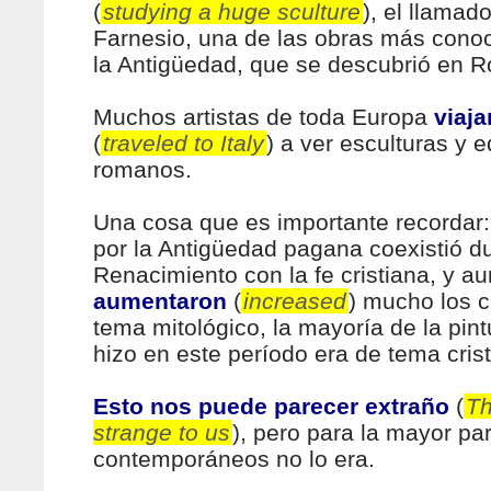
(
studying a huge sculture
), el llamad
Farnesio, una de las obras más cono
la Antigüedad, que se descubrió en 
Muchos artistas de toda Europa
viaja
(
traveled to Italy
) a ver esculturas y e
romanos.
Una cosa que es importante recordar:
por la Antigüedad pagana coexistió du
Renacimiento con la fe cristiana, y a
aumentaron
(
increased
) mucho los 
tema mitológico, la mayoría de la pin
hizo en este período era de tema crist
Esto nos puede parecer extraño
(
Th
strange to us
), pero para la mayor par
contemporáneos no lo era.