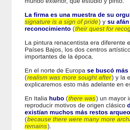
mundo exterior, que estudió y pintó.
La firma es una muestra de su orgu
signature is a sign of pride
) y
su afán
reconocimiento
(
their quest for reco
La pintura renacentista era diferente en
Países Bajos, los dos centros artísti
importantes de la época.
En el norte de Europa
se buscó más 
(
realism was more sought after
) y la
explicaremos esto más adelante en es
En Italia
hubo
(
there was
) un mayor i
reproducir motivos de origen clásico
existían muchos más restos arqueo
(
because there were many more arch
remains
).