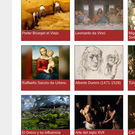
Pieter Bruegel el Viejo
Leonardo da Vinci
Mig
Six
Raffaello Sanzio da Urbino
Alberto Durero (1471-1528)
Tiz
El Greco y su influencia
Arte del siglo XVII
Car