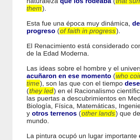
naturaleza
que los rodeaba
(
that su
them
).
Esta fue una época muy dinámica,
de
progreso
(
of faith in progress
).
El Renacimiento está considerado com
de la Edad Moderna.
Las ideas sobre el hombre y el unive
acuñaron en ese momento
(
who coi
time
), son las que con el tiempo
des
(
they led
) en el Racionalismo científi
las puertas a descubrimientos en Med
Biología, Física, Matemáticas, Ingeni
y
otros terrenos
(
other lands
) que de
mundo.
La pintura ocupó un lugar importante e