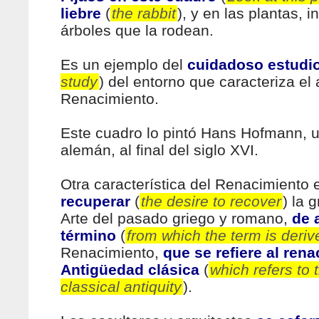
liebre
(
the rabbit
), y en las plantas, i
árboles que la rodean.
Es un ejemplo del
cuidadoso estudi
study
) del entorno que caracteriza el 
Renacimiento.
Este cuadro lo pintó Hans Hofmann, un
alemán, al final del siglo XVI.
Otra característica del Renacimiento
recuperar
(
the desire to recover
) la 
Arte del pasado griego y romano,
de 
término
(
from which the term is deriv
Renacimiento,
que se refiere al rena
Antigüedad clásica
(
which refers to t
classical antiquity
).